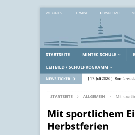
WEBUNTIS
TERMINE
DOWNLOAD
M
STARTSEITE
MINTEC SCHULE
LEITBILD / SCHULPROGRAMM
[ 17. Juli 2026 ]
Romfahrt de
NEWS TICKER
[ 16. Juli 2026 ]
Workshopwo
STARTSEITE
ALLGEMEIN
Mit sportl
ALLGEMEIN
[ 15. Juli 2026 ]
Zwei erlebni
Mit sportlichem Ei
[ 14. Juli 2026 ]
Zwischen Ak
Herbstferien
SoWi-LK
AUS DEM UNTE