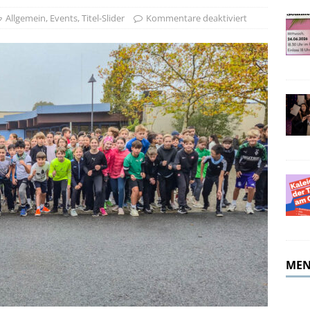
merferien!
ALLGEMEIN
Allgemein
,
Events
,
Titel-Slider
Kommentare deaktiviert
MEN