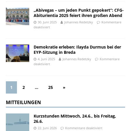
„Abivegas – um jeden Punkt gepokert“: CFG-
Abiturientia 2025 feiert ihren großen Abend
30. Juni 2025
Johannes Redetzky
Kommentare
deaktiviert
Demokratie erleben: Ilayda Durmus bei der
EYP-Sitzung in Breda
4. Juni 2025
Johannes Redetzky
Kommentare
deaktiviert
1
2
…
25
»
MITTEILUNGEN
Kurzstunden Mittwoch, 24.6., bis Freitag,
26.6.
22. Juni 2026
Kommentare deaktiviert