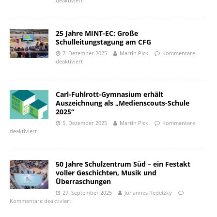
deaktiviert
25 Jahre MINT-EC: Große
Schulleitungstagung am CFG
7. Dezember 2025
Martin Pick
Kommentare
deaktiviert
Carl-Fuhlrott-Gymnasium erhält
Auszeichnung als „Medienscouts-Schule
2025“
5. Dezember 2025
Martin Pick
Kommentare
deaktiviert
50 Jahre Schulzentrum Süd – ein Festakt
voller Geschichten, Musik und
Überraschungen
27. September 2025
Johannes Redetzky
Kommentare deaktiviert