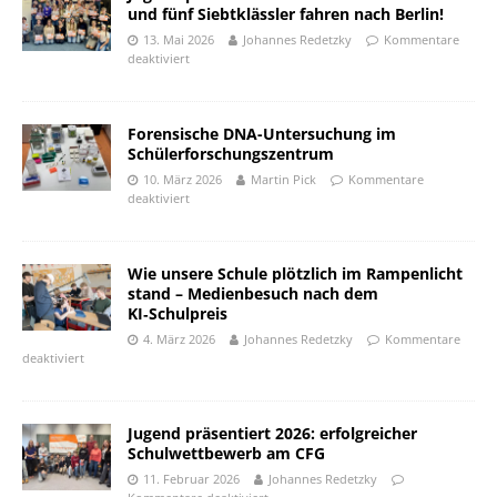
und fünf Siebtklässler fahren nach Berlin!
13. Mai 2026
Johannes Redetzky
Kommentare
deaktiviert
Forensische DNA-Untersuchung im
Schülerforschungszentrum
10. März 2026
Martin Pick
Kommentare
deaktiviert
Wie unsere Schule plötzlich im Rampenlicht
stand – Medienbesuch nach dem
KI‑Schulpreis
4. März 2026
Johannes Redetzky
Kommentare
deaktiviert
Jugend präsentiert 2026: erfolgreicher
Schulwettbewerb am CFG
11. Februar 2026
Johannes Redetzky