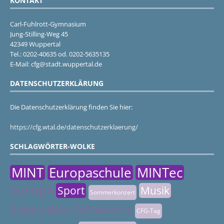
KONTAKT
Carl-Fuhlrott-Gymnasium
Jung-Stilling-Weg 45
42349 Wuppertal
Tel.: 0202-40635 od. 0202-5635135
E-Mail: cfg@stadt.wuppertal.de
DATENSCHUTZERKLÄRUNG
Die Datenschutzerklärung finden Sie hier:
https://cfg.wtal.de/datenschutzerklaerung/
SCHLAGWÖRTER-WOLKE
MINT
Europaschule
MINTec
Europa
Sport
Musik
Sommerkonzert
Schülerlabor Astronomie
CFG-Tag