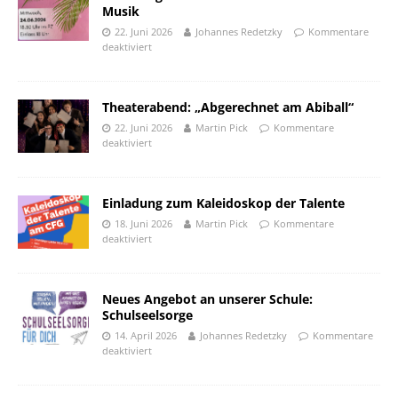
Musik
22. Juni 2026
Johannes Redetzky
Kommentare
deaktiviert
Theaterabend: „Abgerechnet am Abiball“
22. Juni 2026
Martin Pick
Kommentare
deaktiviert
Einladung zum Kaleidoskop der Talente
18. Juni 2026
Martin Pick
Kommentare
deaktiviert
Neues Angebot an unserer Schule:
Schulseelsorge
14. April 2026
Johannes Redetzky
Kommentare
deaktiviert