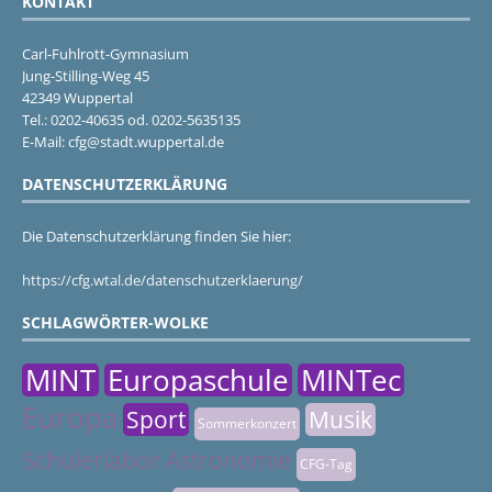
KONTAKT
Carl-Fuhlrott-Gymnasium
Jung-Stilling-Weg 45
42349 Wuppertal
Tel.: 0202-40635 od. 0202-5635135
E-Mail: cfg@stadt.wuppertal.de
DATENSCHUTZERKLÄRUNG
Die Datenschutzerklärung finden Sie hier:
https://cfg.wtal.de/datenschutzerklaerung/
SCHLAGWÖRTER-WOLKE
MINT
Europaschule
MINTec
Europa
Sport
Musik
Sommerkonzert
Schülerlabor Astronomie
CFG-Tag