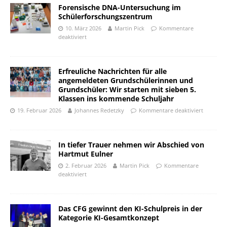
Forensische DNA-Untersuchung im
Schülerforschungszentrum
10. März 2026
Martin Pick
Kommentare
deaktiviert
Erfreuliche Nachrichten für alle
angemeldeten Grundschülerinnen und
Grundschüler: Wir starten mit sieben 5.
Klassen ins kommende Schuljahr
19. Februar 2026
Johannes Redetzky
Kommentare deaktiviert
In tiefer Trauer nehmen wir Abschied von
Hartmut Eulner
2. Februar 2026
Martin Pick
Kommentare
deaktiviert
Das CFG gewinnt den KI-Schulpreis in der
Kategorie KI-Gesamtkonzept