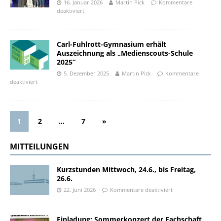
16. Januar 2026
Martin Pick
Kommentare
deaktiviert
Carl-Fuhlrott-Gymnasium erhält
Auszeichnung als „Medienscouts-Schule
2025“
5. Dezember 2025
Martin Pick
Kommentare
deaktiviert
1
2
…
7
»
MITTEILUNGEN
Kurzstunden Mittwoch, 24.6., bis Freitag,
26.6.
22. Juni 2026
Kommentare deaktiviert
Einladung: Sommerkonzert der Fachschaft