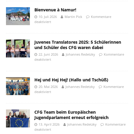
Bienvenue à Namur!
10. Juli 2026
Martin Pick
Kommentare
deaktiviert
Juvenes Translatores 2025: 5 Schülerinnen
und Schüler des CFG waren dabei
22. Juni 2026
Johannes Redetzky
Kommentare
deaktiviert
Hej und Hej Hej! (Hallo und Tschüß)
20. Mai 2026
Johannes Redetzky
Kommentare
deaktiviert
CFG Team beim Europäischen
Jugendparlament erneut erfolgreich
13. April 2026
Johannes Redetzky
Kommentare
deaktiviert