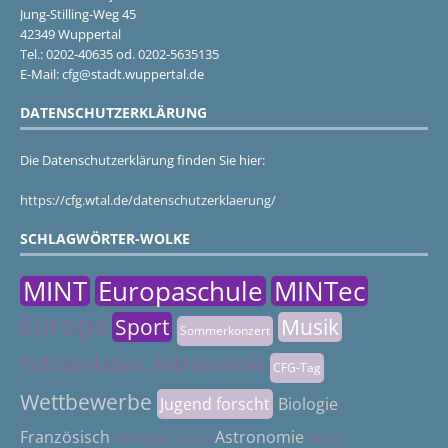
Jung-Stilling-Weg 45
42349 Wuppertal
Tel.: 0202-40635 od. 0202-5635135
E-Mail: cfg@stadt.wuppertal.de
DATENSCHUTZERKLÄRUNG
Die Datenschutzerklärung finden Sie hier:
https://cfg.wtal.de/datenschutzerklaerung/
SCHLAGWÖRTER-WOLKE
MINT
Europaschule
MINTec
Europa
Sport
Musik
Sommerkonzert
Schülerlabor Astronomie
CFG-Tag
Wettbewerbe
Jugend forscht
Biologie
Französisch
Astronomie
CFG Sommerfest
Abitur