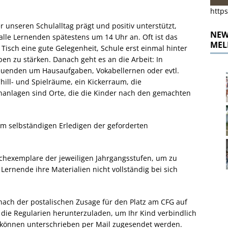
https
r unseren Schulalltag prägt und positiv unterstützt,
NEWS
alle Lernenden spätestens um 14 Uhr an. Oft ist das
MEL
h eine gute Gelegenheit, Schule erst einmal hinter
en zu stärken. Danach geht es an die Arbeit: In
uenden um Hausaufgaben, Vokabellernen oder evtl.
hill- und Spielräume, ein Kickerraum, die
nanlagen sind Orte, die die Kinder nach den gemachten
em selbständigen Erledigen der geforderten
chexemplare der jeweiligen Jahrgangsstufen, um zu
Lernende ihre Materialien nicht vollständig bei sich
ch nach der postalischen Zusage für den Platz am CFG auf
die Regularien herunterzuladen, um Ihr Kind verbindlich
 können unterschrieben per Mail zugesendet werden.