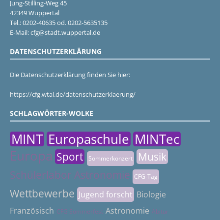
Jung-Stilling-Weg 45
42349 Wuppertal
Tel.: 0202-40635 od. 0202-5635135
E-Mail: cfg@stadt.wuppertal.de
DATENSCHUTZERKLÄRUNG
Die Datenschutzerklärung finden Sie hier:
https://cfg.wtal.de/datenschutzerklaerung/
SCHLAGWÖRTER-WOLKE
MINT
Europaschule
MINTec
Europa
Sport
Musik
Sommerkonzert
Schülerlabor Astronomie
CFG-Tag
Wettbewerbe
Jugend forscht
Biologie
Französisch
Astronomie
CFG Sommerfest
Abitur