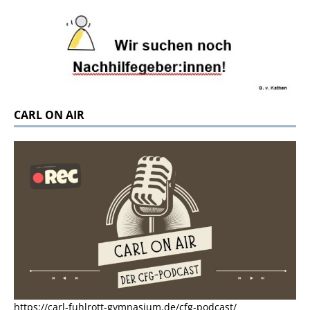
CARL ON AIR
https://carl-fuhlrott-gymnasium.de/cfg-podcast/