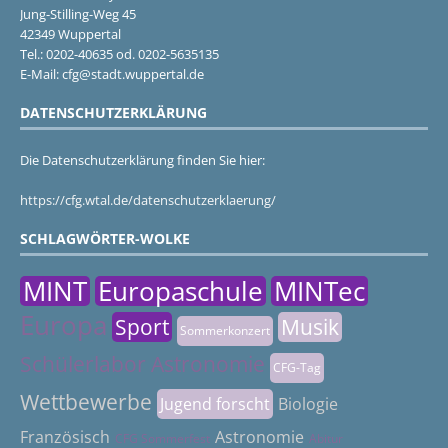
Jung-Stilling-Weg 45
42349 Wuppertal
Tel.: 0202-40635 od. 0202-5635135
E-Mail: cfg@stadt.wuppertal.de
DATENSCHUTZERKLÄRUNG
Die Datenschutzerklärung finden Sie hier:
https://cfg.wtal.de/datenschutzerklaerung/
SCHLAGWÖRTER-WOLKE
MINT
Europaschule
MINTec
Europa
Sport
Musik
Sommerkonzert
Schülerlabor Astronomie
CFG-Tag
Wettbewerbe
Jugend forscht
Biologie
Französisch
Astronomie
CFG Sommerfest
Abitur