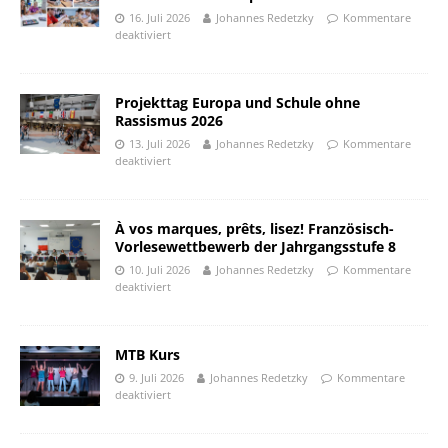
16. Juli 2026
Johannes Redetzky
Kommentare
deaktiviert
Projekttag Europa und Schule ohne
Rassismus 2026
13. Juli 2026
Johannes Redetzky
Kommentare
deaktiviert
À vos marques, prêts, lisez! Französisch-
Vorlesewettbewerb der Jahrgangsstufe 8
10. Juli 2026
Johannes Redetzky
Kommentare
deaktiviert
MTB Kurs
9. Juli 2026
Johannes Redetzky
Kommentare
deaktiviert