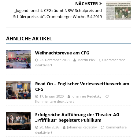
NÄCHSTER
„Jugend forscht: CFG räumt NRW-Schulpreis und
Schülerpreise ab“, Cronenberger Woche, 5.4.2019
ÄHNLICHE ARTIKEL
Weihnachtsrevue am CFG
22. Dezember 2018
Martin Pick
Kommentare
deaktiviert
Read On – Englischer Vorlesewettbewerb am
CFG
17. Januar 2020
Johannes Redetzky
Kommentare deaktiviert
Erfolgreiche Aufführung der Theater-AG
„Pfiffikus“ begeistert Publikum
20. Mai 2026
Johannes Redetzky
Kommentare
deaktiviert