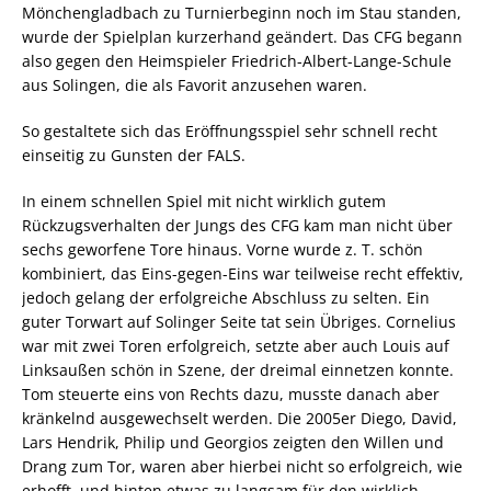
Mönchengladbach zu Turnierbeginn noch im Stau standen,
wurde der Spielplan kurzerhand geändert. Das CFG begann
also gegen den Heimspieler Friedrich-Albert-Lange-Schule
aus Solingen, die als Favorit anzusehen waren.
So gestaltete sich das Eröffnungsspiel sehr schnell recht
einseitig zu Gunsten der FALS.
In einem schnellen Spiel mit nicht wirklich gutem
Rückzugsverhalten der Jungs des CFG kam man nicht über
sechs geworfene Tore hinaus. Vorne wurde z. T. schön
kombiniert, das Eins-gegen-Eins war teilweise recht effektiv,
jedoch gelang der erfolgreiche Abschluss zu selten. Ein
guter Torwart auf Solinger Seite tat sein Übriges. Cornelius
war mit zwei Toren erfolgreich, setzte aber auch Louis auf
Linksaußen schön in Szene, der dreimal einnetzen konnte.
Tom steuerte eins von Rechts dazu, musste danach aber
kränkelnd ausgewechselt werden. Die 2005er Diego, David,
Lars Hendrik, Philip und Georgios zeigten den Willen und
Drang zum Tor, waren aber hierbei nicht so erfolgreich, wie
erhofft, und hinten etwas zu langsam für den wirklich