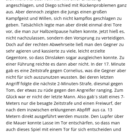
angeschlagen, und Diego schied mit Rückenproblemen ganz
aus. Aber dennoch zeigten die Jungs einen großen
Kampfgeist und Willen, sich nicht kampflos geschlagen zu
geben. Tatsächlich legte man aber direkt einmal drei Tore
vor, die man zur Halbzeitpause halten konnte. Jetzt hieß es,
nicht nachzulassen, sondern den Vorsprung zu verteidigen.
Doch auf der rechten Abwehrseite ließ man den Gegner zu
sehr agieren und kassierte zu viele, leicht erzielte
Gegentore, so dass Dinslaken sogar ausgleichen konnte. Zu
einer Führung reichte es dann aber nicht. In der 17. Minute
gab es eine Zeitstrafe gegen Cornelius, was die Gegner aber
nicht für sich auszunutzen wussten. Bei deren letzten
Angriff folgte die nächste 2-Minuten-Strafe, diesmal gegen
Tom, der etwas zu rüde gegen den Angreifer ranging. Zum
Glück war er nicht der letzte Mann. Also gab´s statt eines 7-
Meters nur die besagte Zeitstrafe und einen Freiwurf, der
nach dem inzwischen erklungenen Abpfiff aus ca. 13
Metern direkt ausgeführt werden musste. Den Lupfer über
die Mauer konnte Lasse im Tor entschärfen, so dass man
auch dieses Spiel mit einem Tor für sich entscheiden und