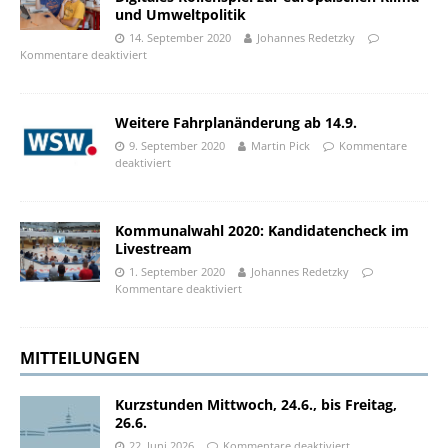
und Umweltpolitik
14. September 2020
Johannes Redetzky
Kommentare deaktiviert
Weitere Fahrplanänderung ab 14.9.
9. September 2020
Martin Pick
Kommentare
deaktiviert
Kommunalwahl 2020: Kandidatencheck im
Livestream
1. September 2020
Johannes Redetzky
Kommentare deaktiviert
MITTEILUNGEN
Kurzstunden Mittwoch, 24.6., bis Freitag,
26.6.
22. Juni 2026
Kommentare deaktiviert