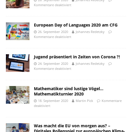
Kommentare deaktiviert
European Day of Languages 2020 am CFG
26. September 2020
Johannes Redetzky
Kommentare deaktiviert
Jugend präsentiert in Zeiten von Corona ?!
24. September 2020
Johannes Redetzky
Kommentare deaktiviert
Mathematiker sind lustige Vögel…
Mathematikturnier 2020
18. September 2020
Martin Pick
Kommentare
deaktiviert
Was macht die EU von morgen aus? –
Digitales Rollenspiel zur europäischen Klima-