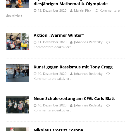
diesjährigen Mathematik-Olympiade
15. Dezember 2020
Martin Pick
Kommentare
deaktiviert
Aktion „Warmer Winter“
11. Dezember 2020
Johannes Redetzky
Kommentare deaktiviert
Kunst gegen Rassismus mit Tony Cragg
10. Dezember 2020
Johannes Redetzky
Kommentare deaktiviert
Neue Schülerzeitung am CFG: Carls Blatt
10. Dezember 2020
Johannes Redetzky
Kommentare deaktiviert
Nikolaus trotz(t) Corona