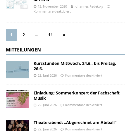
13. November 2020
Johannes Redetzky
Kommentare deaktiviert
1
2
…
11
»
MITTEILUNGEN
Kurzstunden Mittwoch, 24.6., bis Freitag,
26.6.
22. Juni 2026
Kommentare deaktiviert
Einladung: Sommerkonzert der Fachschaft
Musik
22. Juni 2026
Kommentare deaktiviert
Theaterabend: „Abgerechnet am Abiball“
22. Juni 2026
Kommentare deaktiviert