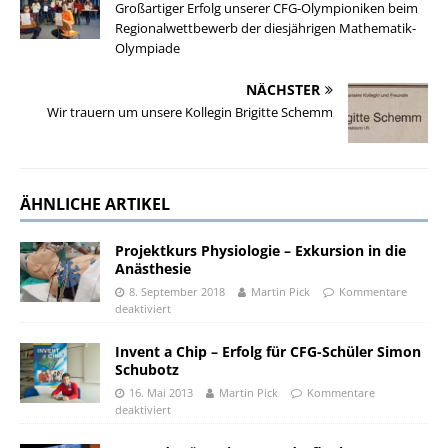
Großartiger Erfolg unserer CFG-Olympioniken beim
Regionalwettbewerb der diesjährigen Mathematik-
Olympiade
NÄCHSTER
Wir trauern um unsere Kollegin Brigitte Schemm
ÄHNLICHE ARTIKEL
Projektkurs Physiologie – Exkursion in die
Anästhesie
8. September 2018
Martin Pick
Kommentare
deaktiviert
Invent a Chip – Erfolg für CFG-Schüler Simon
Schubotz
16. Mai 2013
Martin Pick
Kommentare
deaktiviert