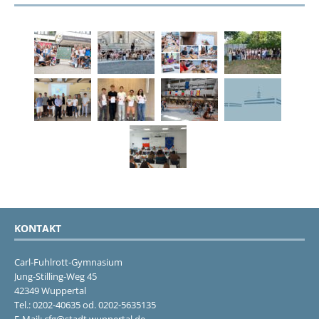
KONTAKT
Carl-Fuhlrott-Gymnasium
Jung-Stilling-Weg 45
42349 Wuppertal
Tel.: 0202-40635 od. 0202-5635135
E-Mail: cfg@stadt.wuppertal.de