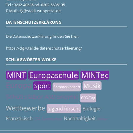
Tel.: 0202-40635 od. 0202-5635135
E-Mail: cfg@stadt.wuppertal.de
DATENSCHUTZERKLÄRUNG
Die Datenschutzerklärung finden Sie hier:
https://cfg.wtal.de/datenschutzerklaerung/
SCHLAGWÖRTER-WOLKE
MINT
Europaschule
MINTec
Europa
Sport
Musik
Sommerkonzert
Schülerlabor Astronomie
CFG-Tag
Wettbewerbe
Jugend forscht
Biologie
Französisch
Nachhaltigkeit
CFG Sommerfest
Abitur