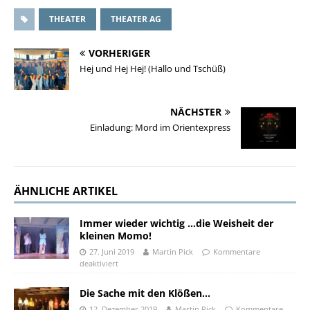
THEATER
THEATER AG
VORHERIGER
Hej und Hej Hej! (Hallo und Tschüß)
NÄCHSTER
Einladung: Mord im Orientexpress
ÄHNLICHE ARTIKEL
Immer wieder wichtig …die Weisheit der
kleinen Momo!
27. Juni 2019
Martin Pick
Kommentare
deaktiviert
Die Sache mit den Klößen…
12. Dezember 2019
Martin Pick
Kommentare