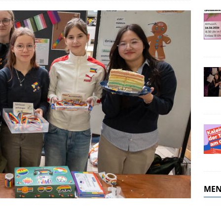
merferien!
ALLGEMEIN
MEN