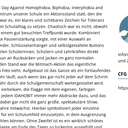
l Day Against Homophobia, Biphobia, Interphobia and
trum unserer Schule ein Aktionsstand statt, den die
l war es, ein klares und sichtbares Zeichen für Toleranz
m Schulalltag zu setzen. Chaotisch war es nicht, obwohl
u einem gut besuchten Treffpunkt wurde. Kombiniert
ge Pausenstärkung sorgte, mit einer Auswahl an
nder, Schlüsselanhänger und selbstgestaltete Buttons
len Schülerinnen, Schülern und Lehrkräften direkt
Info
 nun an Rucksäcken und Jacken im ganz normalen
und 
den Stand war die Mitmach-Aktion das eigentliche
Foto sieht. Aufgebaut ist das Ganze als ein fortlaufendes
CFG
Jahr läuft, auch wenn das gar nicht jeder auf dem Schirm
 Jahr durch die Schulgemeinschaft weitergestaltet wird.
https
vorbeikam, die Flagge mit dem eigenen, farbigen
 jedem IDAHOBIT immer mehr Abdrücke dazu, und das
 dabei gar nicht die ganz große, spektakuläre Show,
Jahre mitwächst. Hierbei symbolisiert jeder einzelne
h für ein Schulumfeld einzusetzen, in dem Ausgrenzung
fühlen können. Ohne Zweifel ist es ein wirklich schönes
Flagge am Ende des Tages so lückenlos ausgefüllt und