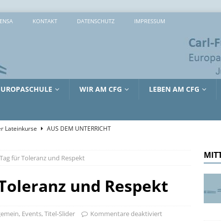
ENSA
KONTAKT
DATENSCHUTZ
IMPRESSUM
EUROPASCHULE
WIR AM CFG
LEBEN AM CFG
r Lateinkurse
AUS DEM UNTERRICHT
che 2026: 373 Mal Lernen, Entdecken und Ausprobieren
MIT
ag für Toleranz und Respekt
sreiche Tage in Lille
AUS DEM UNTERRICHT
Toleranz und Respekt
tienkultur und Kinderschutz: Jürgen Hardt im Gespräch mit dem
RRICHT
gemein
,
Events
,
Titel-Slider
Kommentare deaktiviert