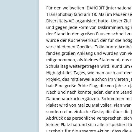
Für den weltweiten IDAHOBIT (Internationa
Transphobia) fand am 18. Mai im Pausenzen
Diversitäts-AG organisiert hatte. Unser Zie
und gegen jede Form von Diskriminierung i
der Stand in den großen Pausen schnell z
wurde der Kuchenverkauf, der für die nöti
verschiedenen Goodies. Tolle bunte Armbä
fanden großen Anklang und wurden von vie
mitgenommen, als kleines Statement, das
Schulalltag weitergetragen wird. Rund um 
Highlight des Tages, wie man auch auf dem 
Projekt, das mittlerweile schon im vierten 
hat: Eine große Pride-Flag, die von Jahr zu
Nach und nach konnte jeder, der am Stand 
Daumenabdruck ergänzen. So kommen mit
Plakat wird von Mal zu Mal voller. Plan war
sondern eine einfache Geste, die über die 
Abdruck das persönliche Versprechen, sic
keinen Platz hat und sich alle respektiert 
Ergebnis für die gesamte Aktion, dass die 