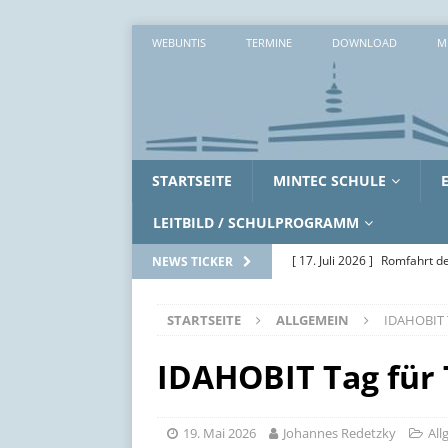
WEBUNTIS
TERMINE
DOWNLOAD
M
STARTSEITE
MINTEC SCHULE
LEITBILD / SCHULPROGRAMM
[ 17. Juli 2026 ]
Romfahrt de
NEWS TICKER
[ 16. Juli 2026 ]
Workshopwo
STARTSEITE
ALLGEMEIN
IDAHOBIT T
ALLGEMEIN
[ 15. Juli 2026 ]
Zwei erlebni
IDAHOBIT Tag für 
[ 14. Juli 2026 ]
Zwischen Ak
SoWi-LK
AUS DEM UNTE
19. Mai 2026
Johannes Redetzky
All