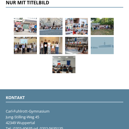
NUR MIT TITELBILD
KONTAKT
Carl-Fuhlrott-Gymnasium
Jung-Stilling-Weg 45
42349 Wuppertal
Tel.: 0202-40635 od. 0202-5635135