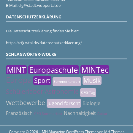
E-Mail: cfg@stadt.wuppertal.de
DATENSCHUTZERKLÄRUNG
Die Datenschutzerklärung finden Sie hier:
https://cfg.wtal.de/datenschutzerklaerung/
SCHLAGWÖRTER-WOLKE
MINT
Europaschule
MINTec
Europa
Sport
Musik
Sommerkonzert
Schülerlabor Astronomie
CFG-Tag
Wettbewerbe
Jugend forscht
Biologie
Französisch
Nachhaltigkeit
CFG Sommerfest
Abitur
Copyright © 2026 | MH Magazine WordPress Theme von
MH Themes