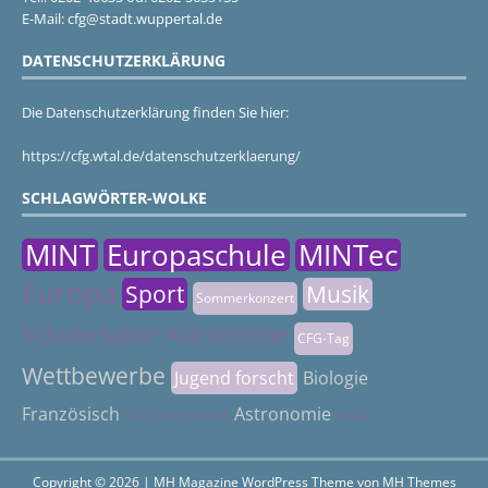
E-Mail: cfg@stadt.wuppertal.de
DATENSCHUTZERKLÄRUNG
Die Datenschutzerklärung finden Sie hier:
https://cfg.wtal.de/datenschutzerklaerung/
SCHLAGWÖRTER-WOLKE
MINT
Europaschule
MINTec
Europa
Sport
Musik
Sommerkonzert
Schülerlabor Astronomie
CFG-Tag
Wettbewerbe
Jugend forscht
Biologie
Französisch
Astronomie
CFG Sommerfest
Abitur
Copyright © 2026 | MH Magazine WordPress Theme von
MH Themes