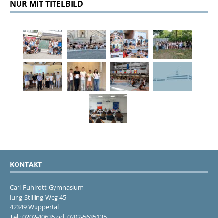
NUR MIT TITELBILD
KONTAKT
Carl-Fuhlrott-Gymnasium
Jung-Stilling-Weg 45
42349 Wuppertal
Tel.: 0202-40635 od. 0202-5635135