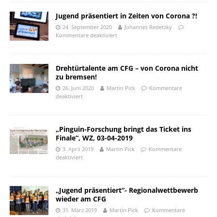
Jugend präsentiert in Zeiten von Corona ?!
24. September 2020
Johannes Redetzky
Kommentare deaktiviert
Drehtürtalente am CFG – von Corona nicht
zu bremsen!
26. Juni 2020
Martin Pick
Kommentare
deaktiviert
„Pinguin-Forschung bringt das Ticket ins
Finale“, WZ, 03-04-2019
3. April 2019
Martin Pick
Kommentare
deaktiviert
„Jugend präsentiert“- Regionalwettbewerb
wieder am CFG
31. März 2019
Martin Pick
Kommentare