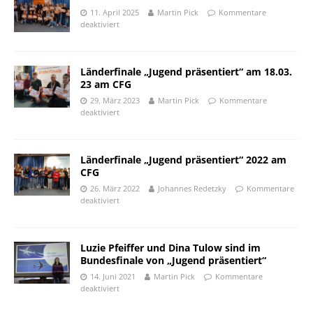
11. April 2025
Martin Pick
Kommentare
deaktiviert
Länderfinale „Jugend präsentiert“ am 18.03.
23 am CFG
29. März 2023
Martin Pick
Kommentare
deaktiviert
Länderfinale „Jugend präsentiert“ 2022 am
CFG
26. März 2022
Johannes Redetzky
Kommentare
deaktiviert
Luzie Pfeiffer und Dina Tulow sind im
Bundesfinale von „Jugend präsentiert“
14. Juni 2021
Martin Pick
Kommentare
deaktiviert