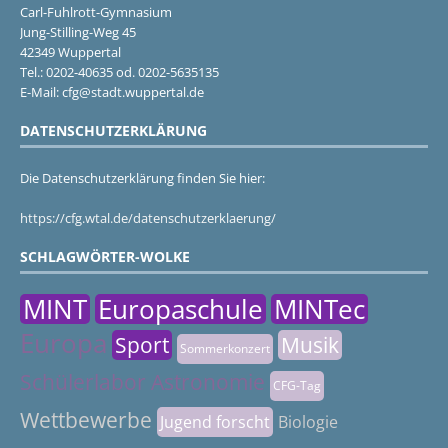
Carl-Fuhlrott-Gymnasium
Jung-Stilling-Weg 45
42349 Wuppertal
Tel.: 0202-40635 od. 0202-5635135
E-Mail: cfg@stadt.wuppertal.de
DATENSCHUTZERKLÄRUNG
Die Datenschutzerklärung finden Sie hier:
https://cfg.wtal.de/datenschutzerklaerung/
SCHLAGWÖRTER-WOLKE
MINT
Europaschule
MINTec
Europa
Sport
Musik
Sommerkonzert
Schülerlabor Astronomie
CFG-Tag
Wettbewerbe
Jugend forscht
Biologie