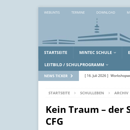
WEBUNTIS
TERMINE
DOWNLOAD
M
STARTSEITE
MINTEC SCHULE
LEITBILD / SCHULPROGRAMM
[ 16. Juli 2026 ]
Workshopwo
NEWS TICKER
ALLGEMEIN
STARTSEITE
SCHULLEBEN
ARCHIV
[ 15. Juli 2026 ]
Zwei erlebni
[ 14. Juli 2026 ]
Zwischen Ak
Kein Traum – de
SoWi-LK
AUS DEM UNTE
CFG
[ 17. Juli 2026 ]
Schöne Som