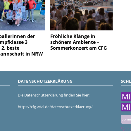
allerinnen der
Fröhliche Klänge in
mpfklasse 3
schönem Ambiente –
2. beste
Sommerkonzert am CFG
annschaft in NRW
DATENSCHUTZERKLÄRUNG
SCH
MI
Die Datenschutzerklärung finden Sie hier:
MI
https://cfg.wtal.de/datenschutzerklaerung/
Somm
Sch