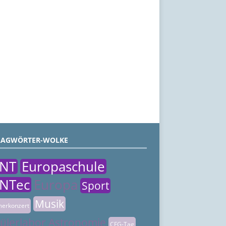
LAGWÖRTER-WOLKE
NT
Europaschule
NTec
Europa
Sport
Musik
erkonzert
ülerlabor Astronomie
CFG-Tag