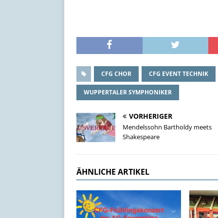
CFG CHOR
CFG EVENT TECHNIK
WUPPERTALER SYMPHONIKER
VORHERIGER
Mendelssohn Bartholdy meets
Shakespeare
ÄHNLICHE ARTIKEL