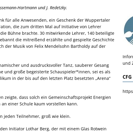
issemann-Hartmann und J. Redetzky
.
nk für alle Anwesenden, ein Geschenk der Wuppertaler
tion, die zum dritten Mal auf Initiative von Lehrer
 die Bühne brachte. 30 mitwirkende Lehrer, 140 beteiligte
ebannt die mitreißend erzählte und gespielte Geschichte
 der Musik von Felix Mendelsohn Bartholdy auf der
Info
und 
ynamischer und ausdrucksvoller Tanz, sauberer Gesang
e und große begeisterte Schauspieler*innen, sei es als
CFG
likum in der bis auf den letzten Platz besetzten „Arena“
https
en zeigte, dass solch ein Gemeinschaftsprojekt Energien
ch an einer Schule kaum vorstellen kann.
 jeden Teilnehmer, groß wie klein.
en Initiator Lothar Berg, der mit einem Glas Rotwein