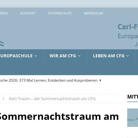
ENSA
KONTAKT
DATENSCHUTZ
IMPRESSUM
EUROPASCHULE
WIR AM CFG
LEBEN AM CFG
che 2026: 373 Mal Lernen, Entdecken und Ausprobieren
MIT
Kein Traum – der Sommernachtstraum am CFG
sreiche Tage in Lille
AUS DEM UNTERRICHT
tienkultur und Kinderschutz: Jürgen Hardt im Gespräch mit dem
r Sommernachtstraum am
RRICHT
merferien!
ALLGEMEIN