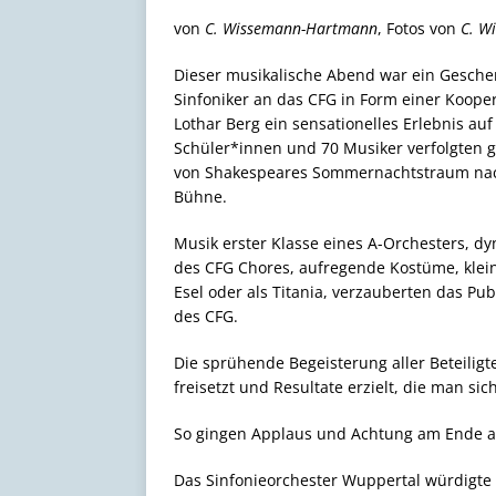
von
C. Wissemann-Hartmann
, Fotos von
C. W
Dieser musikalische Abend war ein Gesche
Sinfoniker an das CFG in Form einer Koopera
Lothar Berg ein sensationelles Erlebnis auf
Schüler*innen und 70 Musiker verfolgten g
von Shakespeares Sommernachtstraum nach
Bühne.
Musik erster Klasse eines A-Orchesters, d
des CFG Chores, aufregende Kostüme, klein
Esel oder als Titania, verzauberten das Pub
des CFG.
Die sprühende Begeisterung aller Beteiligt
freisetzt und Resultate erzielt, die man si
So gingen Applaus und Achtung am Ende an
Das Sinfonieorchester Wuppertal würdigte d