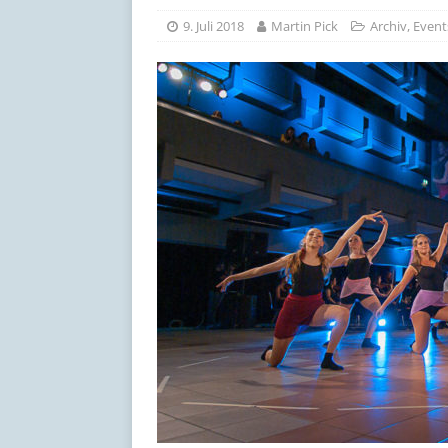
[ 17. Juli 2026 ]
Romfahrt de
9. Juli 2018
Martin Pick
Archiv
,
Event