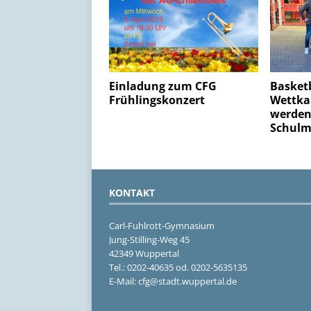
Einladung zum CFG
Basketb
Frühlingskonzert
Wettka
werden 
Schulm
KONTAKT
Carl-Fuhlrott-Gymnasium
Jung-Stilling-Weg 45
42349 Wuppertal
Tel.: 0202-40635 od. 0202-5635135
E-Mail: cfg@stadt.wuppertal.de