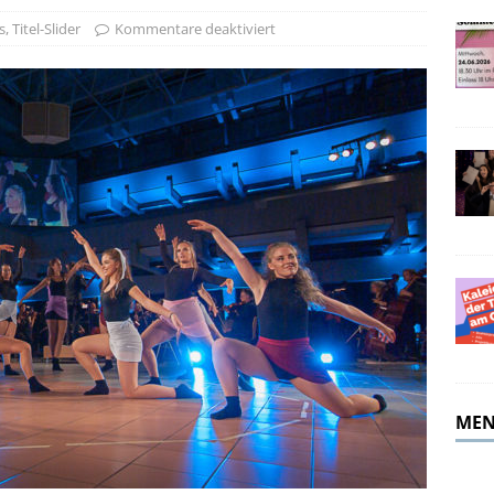
r Lateinkurse
AUS DEM UNTERRICHT
s
,
Titel-Slider
Kommentare deaktiviert
MEN