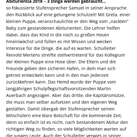
Abiturientia 2018 – 3 Dinge werden gebraucht…
so fokussierte Stufensprecher Samuel in seiner Ansprache
den Rückblick auf eine gelungene Schulzeit! Mit Greta, einer
kleinen Puppe, veranschaulichte er den Weg vom „nackten“
Baby zum gestandenen Abiturienten. Die Lehrer helfen
dabei, dass das Kind in die noch zu großen Hosen
hineinwächst und füllen es mit Wissen und wecken
Interesse für die Dinge, die auf es warten. Schulleiter
Reinold Mertens streifte stellvertretend für das Kollegium
der kleinen Puppe eine Hose über. Die Eltern und die
Freunde geben den sicheren Hafen, in dem man sich
getrost entwickeln kann und in den man jederzeit
zurückkehren kann. Das Hemd wurde der Puppe vom
langjährigen Schulpflegschaftsvorsitzenden Martin
Auerbach angezogen. Aber das dritte, die Kapitänsmütze,
die muss man selber aufsetzen und den eigenen Weg
gestalten. Damit übergab der Stufensprecher seinen
Mitschülern eine klare Botschaft für die kommende Zeit,
denn so einfach ist es nicht, nach bestandenem Abitur den
richtigen Weg zu finden, so viele Möglichkeiten warten auf
die jungen Leute. Auch der Schulleiter verwies in seiner