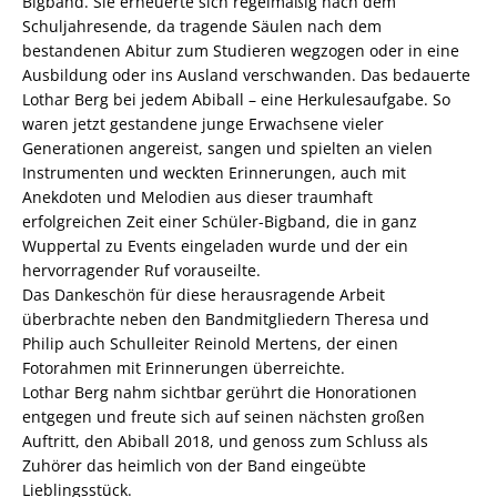
Bigband. Sie erneuerte sich regelmäßig nach dem
Schuljahresende, da tragende Säulen nach dem
bestandenen Abitur zum Studieren wegzogen oder in eine
Ausbildung oder ins Ausland verschwanden. Das bedauerte
Lothar Berg bei jedem Abiball – eine Herkulesaufgabe. So
waren jetzt gestandene junge Erwachsene vieler
Generationen angereist, sangen und spielten an vielen
Instrumenten und weckten Erinnerungen, auch mit
Anekdoten und Melodien aus dieser traumhaft
erfolgreichen Zeit einer Schüler-Bigband, die in ganz
Wuppertal zu Events eingeladen wurde und der ein
hervorragender Ruf vorauseilte.
Das Dankeschön für diese herausragende Arbeit
überbrachte neben den Bandmitgliedern Theresa und
Philip auch Schulleiter Reinold Mertens, der einen
Fotorahmen mit Erinnerungen überreichte.
Lothar Berg nahm sichtbar gerührt die Honorationen
entgegen und freute sich auf seinen nächsten großen
Auftritt, den Abiball 2018, und genoss zum Schluss als
Zuhörer das heimlich von der Band eingeübte
Lieblingsstück.