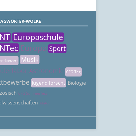
LAGWÖRTER-WOLKE
NT
Europaschule
NTec
Europa
Sport
Musik
erkonzert
ülerlabor Astronomie
CFG-Tag
ttbewerbe
Jugend forscht
Biologie
zösisch
CFG Sommerfest
alwissenschaften
Abitur