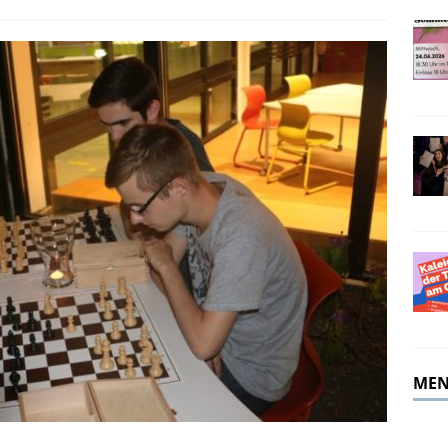
merferien!
ALLGEMEIN
MEN