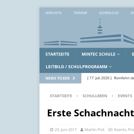
WEBUNTIS
TERMINE
DOWNLOAD
M
STARTSEITE
MINTEC SCHULE
LEITBILD / SCHULPROGRAMM
[ 17. Juli 2026 ]
Romfahrt de
NEWS TICKER
[ 16. Juli 2026 ]
Workshopwo
STARTSEITE
SCHULLEBEN
EVENTS
ALLGEMEIN
[ 15. Juli 2026 ]
Zwei erlebni
Erste Schachnach
[ 14. Juli 2026 ]
Zwischen Ak
SoWi-LK
AUS DEM UNTE
23. Juni 2017
Martin Pick
Events
,
Pro