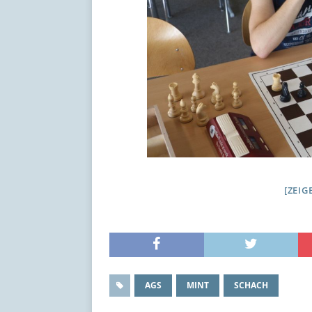
[ZEIG
AGS
MINT
SCHACH