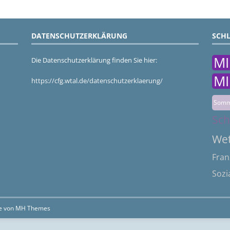
DATENSCHUTZERKLÄRUNG
SCH
MI
Die Datenschutzerklärung finden Sie hier:
MI
https://cfg.wtal.de/datenschutzerklaerung/
Somm
Sch
We
Fran
Sozi
e von
MH Themes