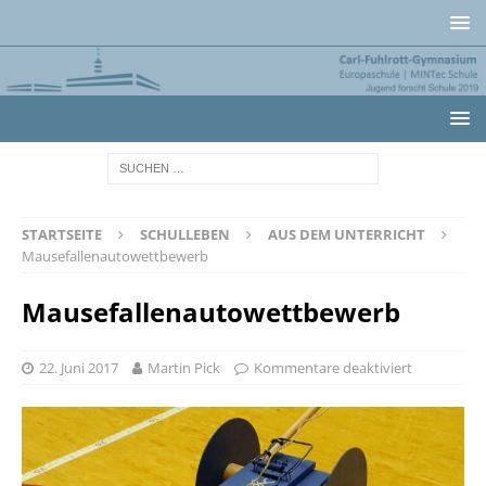
STARTSEITE
SCHULLEBEN
AUS DEM UNTERRICHT
Mausefallenautowettbewerb
Mausefallenautowettbewerb
22. Juni 2017
Martin Pick
Kommentare deaktiviert