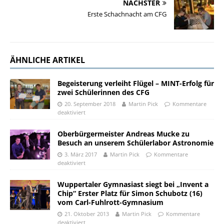
NÄCHSTER
Erste Schachnacht am CFG
ÄHNLICHE ARTIKEL
Begeisterung verleiht Flügel – MINT-Erfolg für
zwei Schülerinnen des CFG
20. September 2018
Martin Pick
Kommentare
deaktiviert
Oberbürgermeister Andreas Mucke zu
Besuch an unserem Schülerlabor Astronomie
3. März 2017
Martin Pick
Kommentare
deaktiviert
Wuppertaler Gymnasiast siegt bei „Invent a
Chip“ Erster Platz für Simon Schubotz (16)
vom Carl-Fuhlrott-Gymnasium
21. Oktober 2013
Martin Pick
Kommentare
deaktiviert