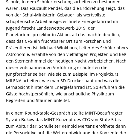
Schule, in dem Schülerforschungsarbeiten zu bestaunen
waren. Das Foucault-Pendel, das die Erddrehung zeigt, das
von der Schul-Ministerin Gebauer als wertvollste
schöpferische Arbeit ausgezeichnete Energiefahrrad im
Jugend forscht Landeswettbewerb 2019, der
Planetariumsprojektor in Aktion, all das machte deutlich,
dass das CFG ein fruchtbarer Ort zum Forschen und
Präsentieren ist. Michael Winkhaus, Leiter des Schülerlabors
Astronomie, erzählte von den vielfältigen Projekten und ließ
den Sternenhimmel der heutigen Nacht vorbeiziehen. Nach
dieser entspannenden Vorführung erläuterten die
Jungforscher selber, wie sie zum Beispiel im Projektkurs
MILENA arbeiten, wie man 3D-Drucker baut und was die
Lernabsicht hinter dem Energiefahrrad ist. So erfuhren die
Gäste höchstpersönlich, wie anschauliche Physik zum
Begreifen und Staunen anleitet.
In einem Round-table-Gespräch stellte MINT-Beauftragter
Sylvain Bukow das MINT-Konzept des CFG von Stufe 5 bis
zum Abitur dar. Schulleiter Reinold Mertens eröffnete dann
die Perspektive auf die Weiterentwicklung der Konzepte der