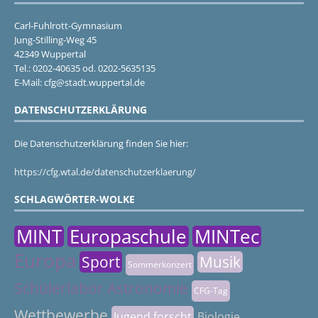
Carl-Fuhlrott-Gymnasium
Jung-Stilling-Weg 45
42349 Wuppertal
Tel.: 0202-40635 od. 0202-5635135
E-Mail: cfg@stadt.wuppertal.de
DATENSCHUTZERKLÄRUNG
Die Datenschutzerklärung finden Sie hier:
https://cfg.wtal.de/datenschutzerklaerung/
SCHLAGWÖRTER-WOLKE
MINT
Europaschule
MINTec
Europa
Sport
Musik
Sommerkonzert
Schülerlabor Astronomie
CFG-Tag
Wettbewerbe
Jugend forscht
Biologie