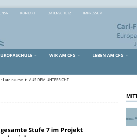
ENSA
KONTAKT
DATENSCHUTZ
IMPRESSUM
EUROPASCHULE
WIR AM CFG
LEBEN AM CFG
r Lateinkurse
AUS DEM UNTERRICHT
che 2026: 373 Mal Lernen, Entdecken und Ausprobieren
MIT
sreiche Tage in Lille
AUS DEM UNTERRICHT
tienkultur und Kinderschutz: Jürgen Hardt im Gespräch mit dem
 gesamte Stufe 7 im Projekt
RRICHT