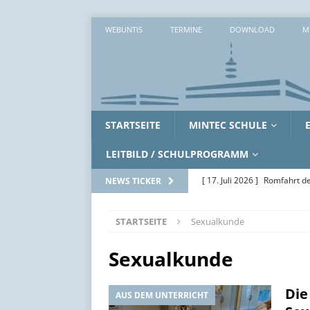
WEBUNTIS
TERMINE
DOWNLOAD
M
STARTSEITE
MINTEC SCHULE
LEITBILD / SCHULPROGRAMM
[ 17. Juli 2026 ]
Romfahrt de
NEWS TICKER
[ 16. Juli 2026 ]
Workshopwo
STARTSEITE
Sexualkunde
ALLGEMEIN
[ 15. Juli 2026 ]
Zwei erlebni
Sexualkunde
[ 14. Juli 2026 ]
Zwischen Ak
Die
AUS DEM UNTERRICHT
SoWi-LK
AUS DEM UNTE