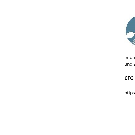
Info
und 
CFG
https