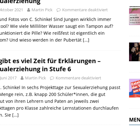
ualerziehung
merferien!
ALLGEMEIN
Oktober 2021
Martin Pick
Kommentare deaktiviert
und Fotos von C. Schinkel Sind Jungen wirklich immer
ool? Wie viele Milliliter Wasser saugt ein Tampon auf?
unktioniert die Pille? Wie reißfest ist eigentlich ein
om? Und wieso werden in der Pubertät
[…]
gibt es viel Zeit für Erklärungen –
ualerziehung in Stufe 6
 Juni 2017
Martin Pick
Kommentare deaktiviert
. Schinkel In sechs Projekttage zur Sexualerziehung passt
Menge rein, z.B. knapp 200 Schüler*innen, die gut
ut von ihren Lehrern und Paten an jeweils zwei
kttagen pro Klasse zahlreiche Lernstationen durchlaufen
n. Sie
[…]
MEN