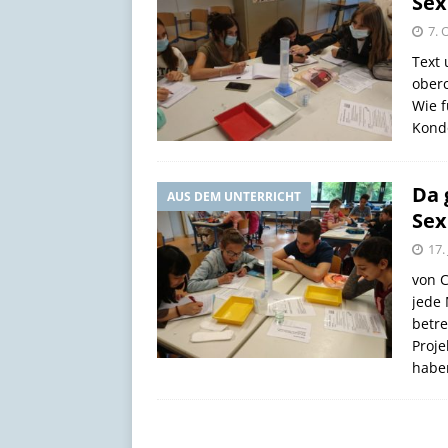
Sex
[ 17. Juli 2026 ]
Schöne Som
7. 
Text 
oberc
Wie f
Kond
Da 
AUS DEM UNTERRICHT
Sex
17.
von C
jede 
betre
Proje
habe