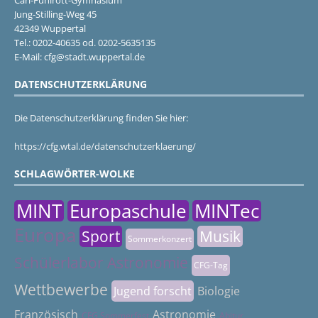
Jung-Stilling-Weg 45
42349 Wuppertal
Tel.: 0202-40635 od. 0202-5635135
E-Mail: cfg@stadt.wuppertal.de
DATENSCHUTZERKLÄRUNG
Die Datenschutzerklärung finden Sie hier:
https://cfg.wtal.de/datenschutzerklaerung/
SCHLAGWÖRTER-WOLKE
MINT
Europaschule
MINTec
Europa
Sport
Musik
Sommerkonzert
Schülerlabor Astronomie
CFG-Tag
Wettbewerbe
Jugend forscht
Biologie
Französisch
Astronomie
CFG Sommerfest
Abitur