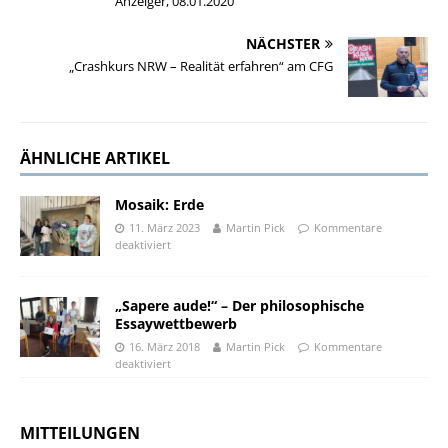
Anzeiger, 08.01.2020
NÄCHSTER
„Crashkurs NRW – Realität erfahren“ am CFG
ÄHNLICHE ARTIKEL
Mosaik: Erde
11. März 2023
Martin Pick
Kommentare
deaktiviert
„Sapere aude!“ – Der philosophische
Essaywettbewerb
16. März 2018
Martin Pick
Kommentare
deaktiviert
MITTEILUNGEN