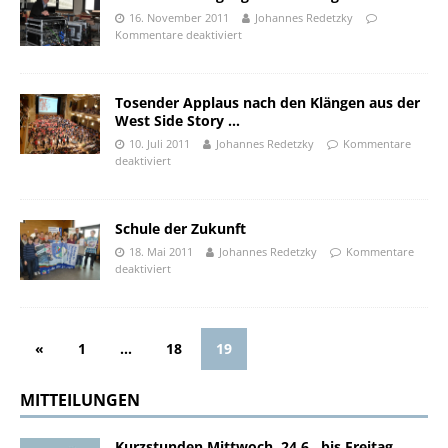
16. November 2011
Johannes Redetzky
Kommentare deaktiviert
Tosender Applaus nach den Klängen aus der
West Side Story …
10. Juli 2011
Johannes Redetzky
Kommentare
deaktiviert
Schule der Zukunft
18. Mai 2011
Johannes Redetzky
Kommentare
deaktiviert
«
1
…
18
19
MITTEILUNGEN
Kurzstunden Mittwoch, 24.6., bis Freitag,