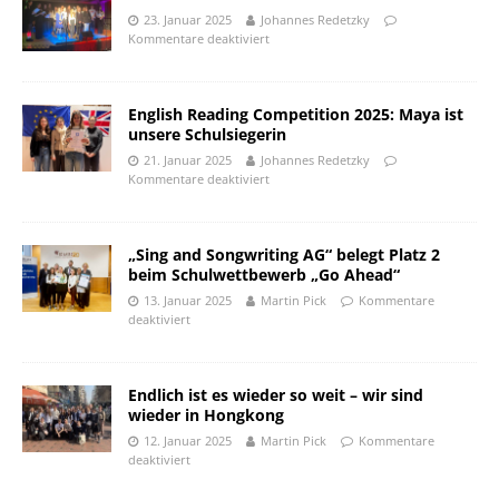
23. Januar 2025
Johannes Redetzky
Kommentare deaktiviert
English Reading Competition 2025: Maya ist
unsere Schulsiegerin
21. Januar 2025
Johannes Redetzky
Kommentare deaktiviert
„Sing and Songwriting AG“ belegt Platz 2
beim Schulwettbewerb „Go Ahead“
13. Januar 2025
Martin Pick
Kommentare
deaktiviert
Endlich ist es wieder so weit – wir sind
wieder in Hongkong
12. Januar 2025
Martin Pick
Kommentare
deaktiviert