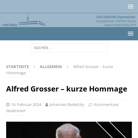
STARTSEITE
ALLGEMEIN
Alfred Grosser – kurze
Hommage
Alfred Grosser – kurze Hommage
16. Februar 2024
Johannes Redetzky
Kommentare
deaktiviert