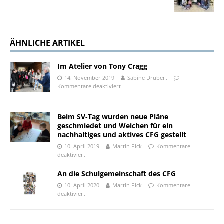
ÄHNLICHE ARTIKEL
Im Atelier von Tony Cragg
14. November 2019
Sabine Drübert
Kommentare deaktiviert
Beim SV-Tag wurden neue Pläne
geschmiedet und Weichen für ein
nachhaltiges und aktives CFG gestellt
10. April 2019
Martin Pick
Kommentare
deaktiviert
An die Schulgemeinschaft des CFG
10. April 2020
Martin Pick
Kommentare
deaktiviert