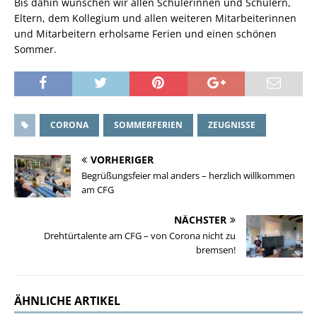
Bis dahin wünschen wir allen Schülerinnen und Schülern,
Eltern, dem Kollegium und allen weiteren Mitarbeiterinnen
und Mitarbeitern erholsame Ferien und einen schönen
Sommer.
CORONA
SOMMERFERIEN
ZEUGNISSE
VORHERIGER
Begrüßungsfeier mal anders – herzlich willkommen
am CFG
NÄCHSTER
Drehtürtalente am CFG – von Corona nicht zu
bremsen!
ÄHNLICHE ARTIKEL