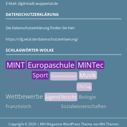
E-Mail: cfg@stadt.wuppertal.de
DATENSCHUTZERKLÄRUNG
Die Datenschutzerklärung finden Sie hier:
https://cfg.wtal.de/datenschutzerklaerung/
SCHLAGWÖRTER-WOLKE
MINT
Europaschule
MINTec
Europa
Sport
Musik
Sommerkonzert
Schülerlabor Astronomie
CFG-Tag
Wettbewerbe
Jugend forscht
Biologie
Französisch
Sozialwissenschaften
CFG Sommerfest
Abitur
Copyright © 2026 | MH Magazine WordPress Theme von
MH Themes