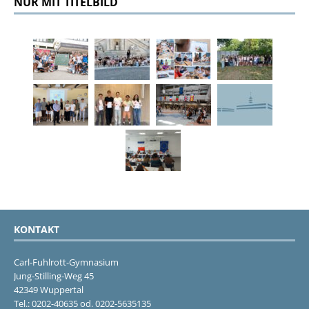
NUR MIT TITELBILD
KONTAKT
Carl-Fuhlrott-Gymnasium
Jung-Stilling-Weg 45
42349 Wuppertal
Tel.: 0202-40635 od. 0202-5635135