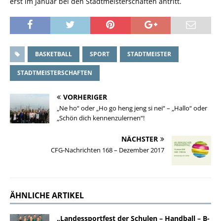
erst im Januar bei den Stadtmeisterschaften antritt.
BASKETBALL
SPORT
STADTMEISTER
STADTMEISTERSCHAFTEN
VORHERIGER
„Ne ho“ oder „Ho go heng jeng si nei“ – „Hallo“ oder
„Schön dich kennenzulernen“!
NÄCHSTER
CFG-Nachrichten 168 – Dezember 2017
ÄHNLICHE ARTIKEL
„Landessportfest der Schulen – Handball – B-