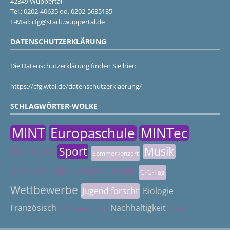
42349 Wuppertal
Tel.: 0202-40635 od. 0202-5635135
E-Mail: cfg@stadt.wuppertal.de
DATENSCHUTZERKLÄRUNG
Die Datenschutzerklärung finden Sie hier:
https://cfg.wtal.de/datenschutzerklaerung/
SCHLAGWÖRTER-WOLKE
MINT
Europaschule
MINTec
Europa
Sport
Musik
Sommerkonzert
Schülerlabor Astronomie
CFG-Tag
Wettbewerbe
Jugend forscht
Biologie
Französisch
Nachhaltigkeit
CFG Sommerfest
Abitur