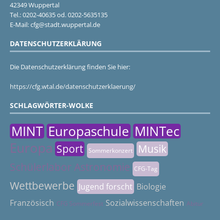
42349 Wuppertal
Tel.: 0202-40635 od. 0202-5635135
E-Mail: cfg@stadt.wuppertal.de
DATENSCHUTZERKLÄRUNG
Die Datenschutzerklärung finden Sie hier:
https://cfg.wtal.de/datenschutzerklaerung/
SCHLAGWÖRTER-WOLKE
MINT
Europaschule
MINTec
Europa
Sport
Musik
Sommerkonzert
Schülerlabor Astronomie
CFG-Tag
Wettbewerbe
Jugend forscht
Biologie
Französisch
Sozialwissenschaften
CFG Sommerfest
Abitur