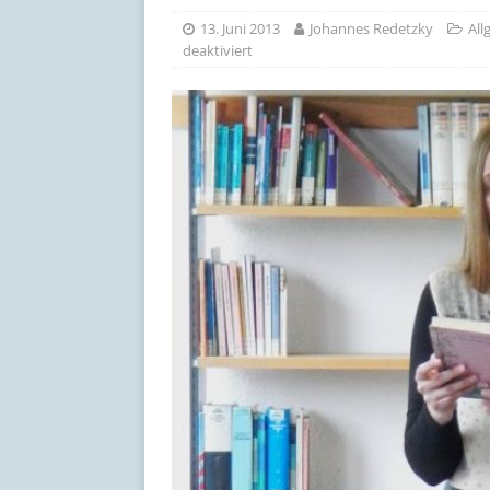
[ 17. Juli 2026 ]
Schöne Som
13. Juni 2013
Johannes Redetzky
All
deaktiviert