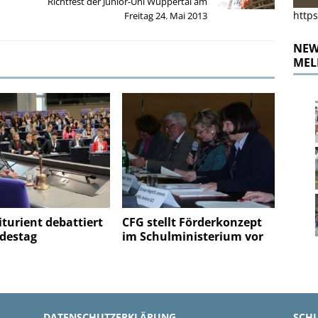
Richtfest der Junior-Uni Wuppertal am
https
Freitag 24. Mai 2013
NEWS
MEL
turient debattiert
CFG stellt Förderkonzept
destag
im Schulministerium vor
DATENSCHUTZERKLÄRUNG
SCH