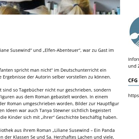
liane Susewind“ und „Elfen-Abenteuer“, war zu Gast im
Info
und 
fanten spricht man nicht“ im Deutschunterricht ein
e Ergebnisse der Autorin selber vorstellen zu können.
CFG
t sind so Tagebücher nicht nur geschrieben, sondern
https
Figuren aus dem Roman gebastelt worden. In einem
ät der Roman umgeschrieben worden, Bilder zur Hauptfigur
len Ideen war auch Tanya Stewner sichtlich begeistert
 die Kinder sich mit „ihrer“ Geschichte beschäftig haben.
liothek aus ihrem Roman „Liliane Susewind – Ein Panda
gen der Klassen 5e und 5a. Herzhaftes Lachen und viele,