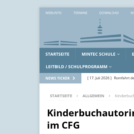
WEBUNTIS
TERMINE
DOWNLOAD
M
STARTSEITE
MINTEC SCHULE
LEITBILD / SCHULPROGRAMM
[ 17. Juli 2026 ]
Romfahrt de
NEWS TICKER
[ 16. Juli 2026 ]
Workshopwo
STARTSEITE
ALLGEMEIN
Kinderbuc
ALLGEMEIN
[ 15. Juli 2026 ]
Zwei erlebni
Kinderbuchautori
[ 14. Juli 2026 ]
Zwischen Ak
im CFG
SoWi-LK
AUS DEM UNTE