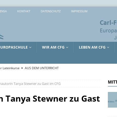
ENSA
KONTAKT
DATENSCHUTZ
IMPRESSUM
EUROPASCHULE
WIR AM CFG
LEBEN AM CFG
r Lateinkurse
AUS DEM UNTERRICHT
che 2026: 373 Mal Lernen, Entdecken und Ausprobieren
MIT
hautorin Tanya Stewner zu Gast im CFG
sreiche Tage in Lille
AUS DEM UNTERRICHT
n Tanya Stewner zu Gast
tienkultur und Kinderschutz: Jürgen Hardt im Gespräch mit dem
RRICHT