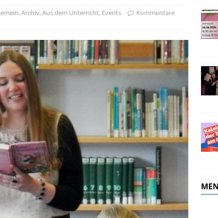
merferien!
ALLGEMEIN
gemein
,
Archiv
,
Aus dem Unterricht
,
Events
Kommentare
MEN