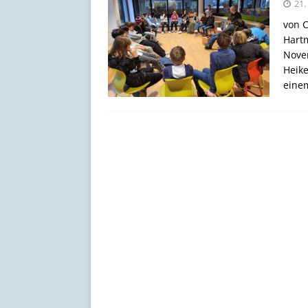
21
[ 17. Juli 2026 ]
Schöne Som
von 
Hart
Novem
Heike
eine