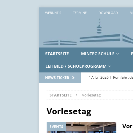
WEBUNTIS
TERMINE
DOWNLOAD
M
STARTSEITE
MINTEC SCHULE
LEITBILD / SCHULPROGRAMM
[ 17. Juli 2026 ]
Romfahrt de
NEWS TICKER
[ 16. Juli 2026 ]
Workshopwo
STARTSEITE
Vorlesetag
ALLGEMEIN
[ 15. Juli 2026 ]
Zwei erlebni
Vorlesetag
[ 14. Juli 2026 ]
Zwischen Ak
Vor
EVENTS
SoWi-LK
AUS DEM UNTE