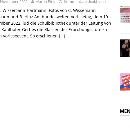
. November 2022
Martin Pick
Kommentare deaktiviert
merferien!
ALLGEMEIN
C. Wissemann-Hartmann, Fotos von C. Wissemann-
mann und B. Hinz Am bundesweiten Vorlesetag, dem 19.
ber 2022, lud die Schulbibliothek unter der Leitung von
 Kahlhofer-Gerbes die Klassen der Erprobungsstufe zu
m Vorleseevent. So erschienen
[…]
MEN