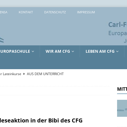
ENSA
KONTAKT
DATENSCHUTZ
IMPRESSUM
EUROPASCHULE
WIR AM CFG
LEBEN AM CFG
r Lateinkurse
AUS DEM UNTERRICHT
che 2026: 373 Mal Lernen, Entdecken und Ausprobieren
MIT
sreiche Tage in Lille
AUS DEM UNTERRICHT
tienkultur und Kinderschutz: Jürgen Hardt im Gespräch mit dem
leseaktion in der Bibi des CFG
RRICHT