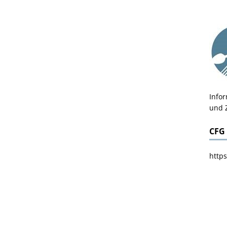
Info
und 
CFG
https