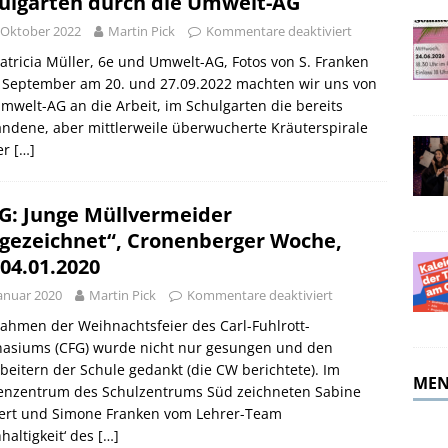
ulgarten durch die Umwelt-AG
merferien!
ALLGEMEIN
 Oktober 2022
Martin Pick
Kommentare deaktiviert
atricia Müller, 6e und Umwelt-AG, Fotos von S. Franken
 September am 20. und 27.09.2022 machten wir uns von
mwelt-AG an die Arbeit, im Schulgarten die bereits
ndene, aber mittlerweile überwucherte Kräuterspirale
er
[…]
G: Junge Müllvermeider
gezeichnet“, Cronenberger Woche,
/04.01.2020
Januar 2020
Martin Pick
Kommentare deaktiviert
ahmen der Weihnachtsfeier des Carl-Fuhlrott-
asiums (CFG) wurde nicht nur gesungen und den
beitern der Schule gedankt (die CW berichtete). Im
MEN
enzentrum des Schulzentrums Süd zeichneten Sabine
ert und Simone Franken vom Lehrer-Team
haltigkeit‘ des
[…]