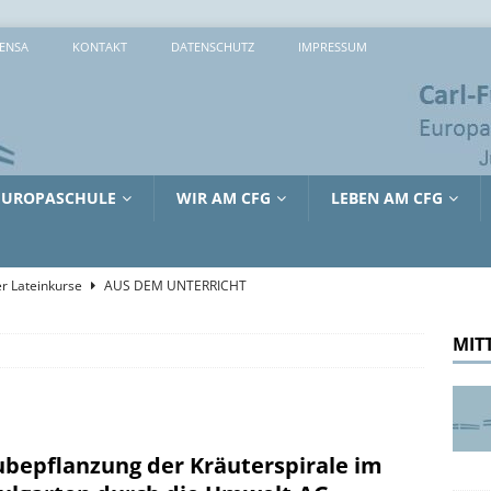
ENSA
KONTAKT
DATENSCHUTZ
IMPRESSUM
EUROPASCHULE
WIR AM CFG
LEBEN AM CFG
r Lateinkurse
AUS DEM UNTERRICHT
che 2026: 373 Mal Lernen, Entdecken und Ausprobieren
MIT
sreiche Tage in Lille
AUS DEM UNTERRICHT
tienkultur und Kinderschutz: Jürgen Hardt im Gespräch mit dem
bepflanzung der Kräuterspirale im
RRICHT