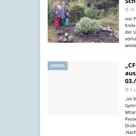
Sch
[ 17. Juli 2026 ]
Schöne Som
28.
von P
Ende
der U
vorha
wied
„CF
EVENTS
aus
03.
3. 
„Im R
Gymn
Mitar
Paus
Drüb
‚Nach