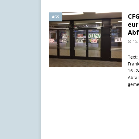
CFG
AGS
eur
Abf
15.
Text:
Frank
16.-2
Abfal
geme