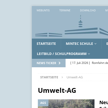
WEBUNTIS
TERMINE
DOWNLOAD
M
STARTSEITE
MINTEC SCHULE
LEITBILD / SCHULPROGRAMM
[ 17. Juli 2026 ]
Romfahrt de
NEWS TICKER
[ 16. Juli 2026 ]
Workshopwo
STARTSEITE
Umwelt-AG
ALLGEMEIN
[ 15. Juli 2026 ]
Zwei erlebni
Umwelt-AG
[ 14. Juli 2026 ]
Zwischen Ak
Neu
AGS
SoWi-LK
AUS DEM UNTE