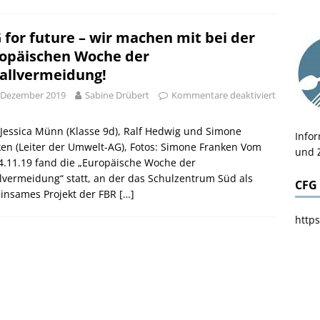
 for future – wir machen mit bei der
opäischen Woche der
allvermeidung!
 Dezember 2019
Sabine Drübert
Kommentare deaktiviert
 Jessica Münn (Klasse 9d), Ralf Hedwig und Simone
Info
en (Leiter der Umwelt-AG), Fotos: Simone Franken Vom
und 
4.11.19 fand die „Europäische Woche der
lvermeidung“ statt, an der das Schulzentrum Süd als
CFG
insames Projekt der FBR
[…]
https