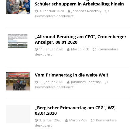
Schüler schnuppern in Arbeitsalltag hinein
3. Februar 2020
Johannes Redetzky
Kommentare deaktiviert
„Allround-Beratung am CFG“, Cronenberger
Anzeiger, 08.01.2020
11. Januar 2020
Martin Pick
Kommentare
deaktiviert
Vom Primanertag in die weite Welt
11. Januar 2020
Johannes Redetzky
Kommentare deaktiviert
„Bergischer Primanertag am CFG“, WZ,
03.01.2020
3. Januar 2020
Martin Pick
Kommentare
deaktiviert