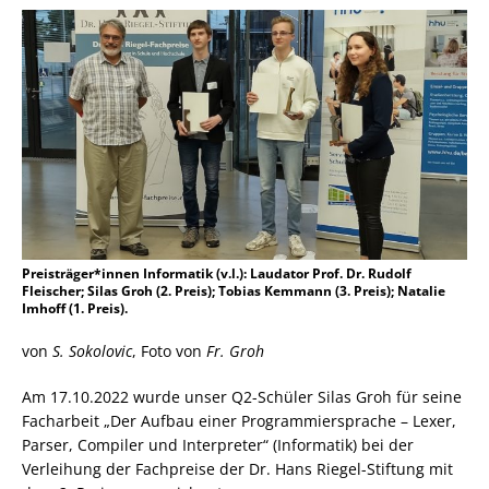
Preisträger*innen Informatik (v.l.): Laudator Prof. Dr. Rudolf
Fleischer; Silas Groh (2. Preis); Tobias Kemmann (3. Preis); Natalie
Imhoff (1. Preis).
von
S. Sokolovic
, Foto von
Fr. Groh
Am 17.10.2022 wurde unser Q2-Schüler Silas Groh für seine
Facharbeit „Der Aufbau einer Programmiersprache – Lexer,
Parser, Compiler und Interpreter“ (Informatik) bei der
Verleihung der Fachpreise der Dr. Hans Riegel-Stiftung mit