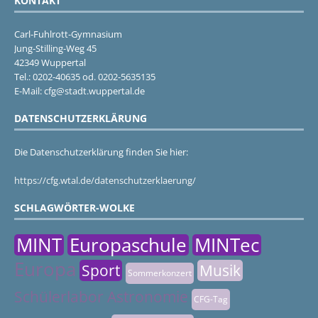
KONTAKT
Carl-Fuhlrott-Gymnasium
Jung-Stilling-Weg 45
42349 Wuppertal
Tel.: 0202-40635 od. 0202-5635135
E-Mail: cfg@stadt.wuppertal.de
DATENSCHUTZERKLÄRUNG
Die Datenschutzerklärung finden Sie hier:
https://cfg.wtal.de/datenschutzerklaerung/
SCHLAGWÖRTER-WOLKE
MINT
Europaschule
MINTec
Europa
Sport
Musik
Sommerkonzert
Schülerlabor Astronomie
CFG-Tag