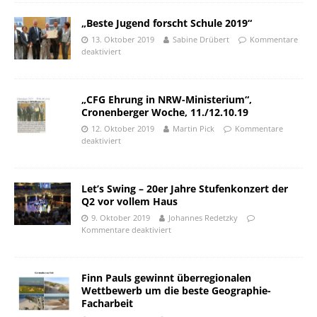
„Beste Jugend forscht Schule 2019“
13. Oktober 2019
Sabine Drübert
Kommentare
deaktiviert
„CFG Ehrung in NRW-Ministerium“,
Cronenberger Woche, 11./12.10.19
12. Oktober 2019
Martin Pick
Kommentare
deaktiviert
Let’s Swing – 20er Jahre Stufenkonzert der
Q2 vor vollem Haus
9. Oktober 2019
Johannes Redetzky
Kommentare deaktiviert
Finn Pauls gewinnt überregionalen
Wettbewerb um die beste Geographie-
Facharbeit