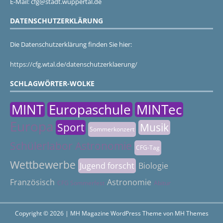
E-Mail: cfg@stadt.wuppertal.de
DATENSCHUTZERKLÄRUNG
Die Datenschutzerklärung finden Sie hier:
https://cfg.wtal.de/datenschutzerklaerung/
SCHLAGWÖRTER-WOLKE
MINT
Europaschule
MINTec
Europa
Sport
Musik
Sommerkonzert
Schülerlabor Astronomie
CFG-Tag
Wettbewerbe
Jugend forscht
Biologie
Französisch
Astronomie
CFG Sommerfest
Abitur
Copyright © 2026 | MH Magazine WordPress Theme von
MH Themes