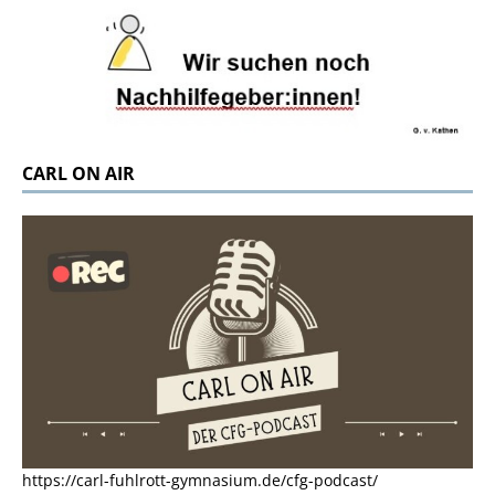
CARL ON AIR
https://carl-fuhlrott-gymnasium.de/cfg-podcast/