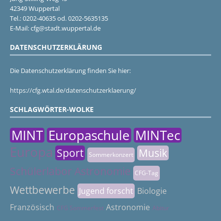
42349 Wuppertal
Tel.: 0202-40635 od. 0202-5635135
E-Mail: cfg@stadt.wuppertal.de
DATENSCHUTZERKLÄRUNG
Die Datenschutzerklärung finden Sie hier:
https://cfg.wtal.de/datenschutzerklaerung/
SCHLAGWÖRTER-WOLKE
MINT
Europaschule
MINTec
Europa
Sport
Musik
Sommerkonzert
Schülerlabor Astronomie
CFG-Tag
Wettbewerbe
Jugend forscht
Biologie
Französisch
Astronomie
CFG Sommerfest
Abitur