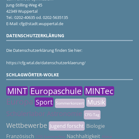
Jung-Stilling-Weg 45
42349 Wuppertal
Tel.: 0202-40635 od. 0202-5635135
E-Mail: cfg@stadt.wuppertal.de
DATENSCHUTZERKLÄRUNG
Die Datenschutzerklärung finden Sie hier:
https://cfg.wtal.de/datenschutzerklaerung/
SCHLAGWÖRTER-WOLKE
MINT
Europaschule
MINTec
Europa
Sport
Musik
Sommerkonzert
Schülerlabor Astronomie
CFG-Tag
Wettbewerbe
Jugend forscht
Biologie
Französisch
Nachhaltigkeit
CFG Sommerfest
Abitur