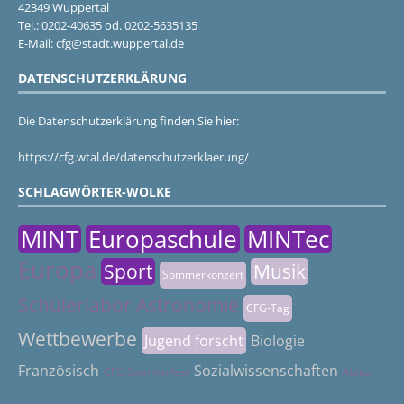
42349 Wuppertal
Tel.: 0202-40635 od. 0202-5635135
E-Mail: cfg@stadt.wuppertal.de
DATENSCHUTZERKLÄRUNG
Die Datenschutzerklärung finden Sie hier:
https://cfg.wtal.de/datenschutzerklaerung/
SCHLAGWÖRTER-WOLKE
MINT
Europaschule
MINTec
Europa
Sport
Musik
Sommerkonzert
Schülerlabor Astronomie
CFG-Tag
Wettbewerbe
Jugend forscht
Biologie
Französisch
Sozialwissenschaften
CFG Sommerfest
Abitur