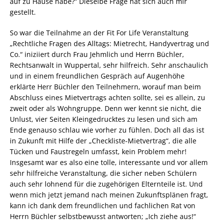
auf zu Hause habe?“ Dieselbe Frage hat sich auch mir
gestellt.
So war die Teilnahme an der Fit For Life Veranstaltung
„Rechtliche Fragen des Alltags: Mietrecht, Handyvertrag und
Co.“ iniziiert durch Frau Jehmlich und Herrn Büchler,
Rechtsanwalt in Wuppertal, sehr hilfreich. Sehr anschaulich
und in einem freundlichen Gespräch auf Augenhöhe
erklärte Herr Büchler den Teilnehmern, worauf man beim
Abschluss eines Mietvertrags achten sollte, sei es allein, zu
zweit oder als Wohngruppe. Denn wer kennt sie nicht, die
Unlust, vier Seiten Kleingedrucktes zu lesen und sich am
Ende genauso schlau wie vorher zu fühlen. Doch all das ist
in Zukunft mit Hilfe der „Checkliste-Mietvertrag“, die alle
Tücken und Faustregeln umfasst, kein Problem mehr!
Insgesamt war es also eine tolle, interessante und vor allem
sehr hilfreiche Veranstaltung, die sicher neben Schülern
auch sehr lohnend für die zugehörigen Elternteile ist. Und
wenn mich jetzt jemand nach meinen Zukunftsplänen fragt,
kann ich dank dem freundlichen und fachlichen Rat von
Herrn Büchler selbstbewusst antworten; „Ich ziehe aus!“