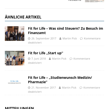
ÄHNLICHE ARTIKEL
Fit for Life – Was sind Steuern? Zu Besuch im
Finanzamt
26. September 2017
Martin Pick
Kommentare
deaktiviert
Fit for Life „Start up“
7. Juni 2018
Martin Pick
Kommentare
deaktiviert
Fit for Life – „Studienwunsch Medizin/
Pharmazie“
21. November 2017
Martin Pick
Kommentare
deaktiviert
MITTEILUNGEN