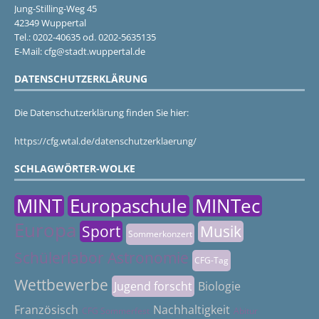
Jung-Stilling-Weg 45
42349 Wuppertal
Tel.: 0202-40635 od. 0202-5635135
E-Mail: cfg@stadt.wuppertal.de
DATENSCHUTZERKLÄRUNG
Die Datenschutzerklärung finden Sie hier:
https://cfg.wtal.de/datenschutzerklaerung/
SCHLAGWÖRTER-WOLKE
MINT
Europaschule
MINTec
Europa
Sport
Musik
Sommerkonzert
Schülerlabor Astronomie
CFG-Tag
Wettbewerbe
Jugend forscht
Biologie
Französisch
Nachhaltigkeit
CFG Sommerfest
Abitur