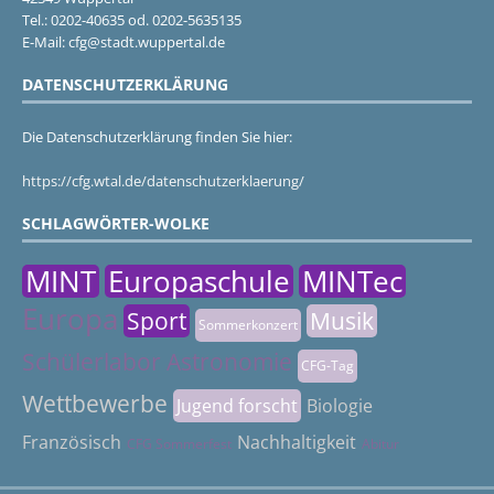
Tel.: 0202-40635 od. 0202-5635135
E-Mail: cfg@stadt.wuppertal.de
DATENSCHUTZERKLÄRUNG
Die Datenschutzerklärung finden Sie hier:
https://cfg.wtal.de/datenschutzerklaerung/
SCHLAGWÖRTER-WOLKE
MINT
Europaschule
MINTec
Europa
Sport
Musik
Sommerkonzert
Schülerlabor Astronomie
CFG-Tag
Wettbewerbe
Jugend forscht
Biologie
Französisch
Nachhaltigkeit
CFG Sommerfest
Abitur